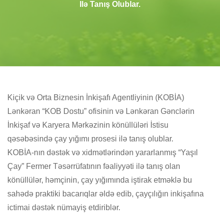
Ilə Tanış Olublar.
Kiçik və Orta Biznesin İnkişafı Agentliyinin (KOBİA)
Lənkəran “KOB Dostu” ofisinin və Lənkəran Gənclərin
İnkişaf və Karyera Mərkəzinin könüllüləri İstisu
qəsəbəsində çay yığımı prosesi ilə tanış olublar.
KOBİA-nın dəstək və xidmətlərindən yararlanmış “Yaşıl
Çay” Fermer Təsərrüfatının fəaliyyəti ilə tanış olan
könüllülər, həmçinin, çay yığımında iştirak etməklə bu
sahədə praktiki bacarıqlar əldə edib, çayçılığın inkişafına
ictimai dəstək nümayiş etdiriblər.