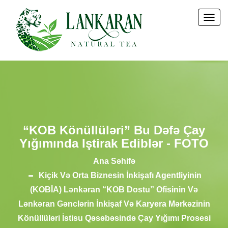
Togg
Navi
“KOB Könüllüləri” Bu Dəfə Çay
Yığımında Iştirak Ediblər - FOTO
Ana Səhifə
Kiçik Və Orta Biznesin İnkişafı Agentliyinin
(KOBİA) Lənkəran “KOB Dostu” Ofisinin Və
Lənkəran Gənclərin İnkişaf Və Karyera Mərkəzinin
Könüllüləri İstisu Qəsəbəsində Çay Yığımı Prosesi