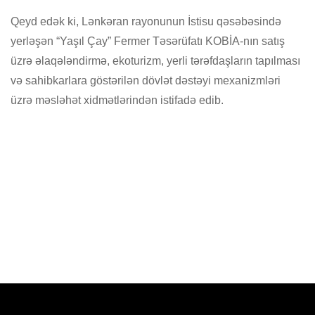
Qeyd edək ki, Lənkəran rayonunun İstisu qəsəbəsində
yerləşən “Yaşıl Çay” Fermer Təsərüfatı KOBİA-nın satış
üzrə əlaqələndirmə, ekoturizm, yerli tərəfdaşların tapılması
və sahibkarlara göstərilən dövlət dəstəyi mexanizmləri
üzrə məsləhət xidmətlərindən istifadə edib.