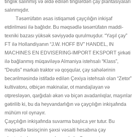
tinglik salınmış və əldə edilən tinglərdən çay plantasiyaları
salınmışdır.
Təsərrüfatın əsas istiqaməti çayçılığın inkişaf
etdirilməsi ilə bağlıdır. Bu məqsədlə təsərrüfatın maddi-
texniki bazası yüksək səviyyədə qurulmuşdur. “Yaşıl çay”
FT ilə Hollandiyanın “J.W. HOFF BV” HANDEL, IN
MACHINES EN EDVISERING-IMPORT EKSPORT şirkəti
ilə bağlanmış müqaviləyə Almaniya istehsalı “Klass”,
“Deutis” markalı traktor və qoşqular, çay sahələrinin
becərilməsində istifadə edilən Çexiya istehsalı olan “Zetor”
kultivatoru, otbiçən makinalar, ot mandajlayan və
otpresləyən, qarğıdalı əkən və biçən avadanlıqlar, maşınlar
gətirilib ki, bu da heyvandarlığın və çayçılığın inkişafında
mühüm rol oynayır.
Çayçılığın inkişafında suvarma başlıca yer tutur. Bu
məqsədlə təsisçinin şəxsi vəsaiti hesabına çay