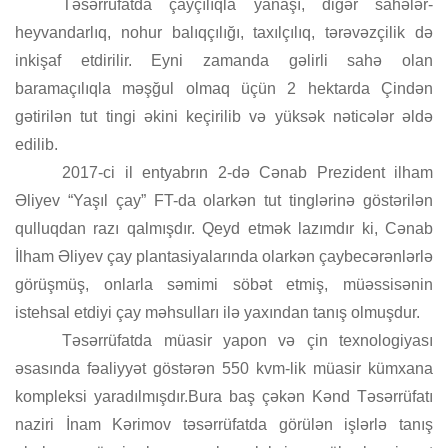
Təsərrüfatda çayçılıqla
yanaşı
, digər sahələr-
heyvandarlıq, nohur balıqçılığı, taxılçılıq, tərəvə
zçilik
də
inkişaf etdirilir
.
E
yni zamanda gəlirli sahə olan
baramaçılıqla məşğul olmaq üçün
2 hektarda Çindən
gətirilən
tut tingi ək
ini keçirilib və yüksək nəticələr əldə
edilib.
2017-ci il entyabrın 2-də Cənab Prezident ilham
Əliyev “Yaşıl çay” FT-da olarkən tut tinglərinə göstərilən
qulluqdan razı qalmışdır.
Qeyd etmək lazımdır ki, Cənab
İlham Əliyev çay plantasiyalarında olarkən çaybecərənlərlə
görüşmüş, onlarla səmimi söbət etmiş, müəssisənin
istehsal etdiyi çay məhsulları ilə yaxından tanış olmuşdur.
Təsərrüfatda müasir yapon və çin texnologiyası
əsasında fəaliyyət göstərən 550 kvm-lik müasir kümxana
kompleksi yaradılmışdır.Bura baş çəkən Kənd Təsərrüfatı
naziri İnam Kərimov təsərrüfatda görülən işlərlə tanış