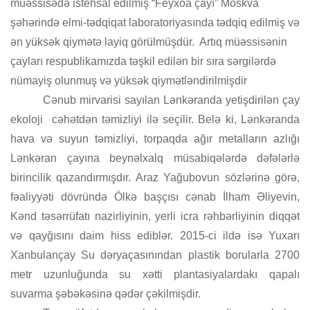
müəssisədə istehsal edilmiş “Feyxoa çayı” Moskva
şəhərində elmi-tədqiqat laboratoriyasında tədqiq edilmiş və
ən yüksək qiymətə layiq görülmüşdür.
Artıq müəssisənin
çayları respublikamızda təşkil edilən bir sıra sərgilərdə
nümayiş olunmuş və yüksək qiymətləndirilmişdir
Cənub mirvarisi sayılan Lənkəranda yetişdirilən çay
ekoloji
cəhətdən təmizliyi ilə seçilir. Belə ki, Lənkəranda
hava və suyun təmizliyi, torpaqda ağır metalların azlığı
Lənkəran çayına beynəlxalq müsabiqələrdə dəfələrlə
birincilik qazandırmışdır. Araz Yağubovun sözlərinə görə,
fəaliyyəti dövründə Ölkə başçısı cənab İlham Əliyevin,
Kənd təsərrüfatı nazirliyinin, yerli icra rəhbərliyinin diqqət
və qayğısını daim hiss ediblər. 2015-ci ildə isə Yuxarı
Xanbulançay Su dəryaçasınından plastik borularla 2700
metr uzunluğunda su xətti plantasiyalardakı qapalı
suvarma şəbəkəsinə qədər çəkilmişdir.