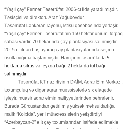
“Yaşıl çay” Fermer Təsərrüfatı 2006-cı ildə yaradılmışdır.
Təsisçisi və direktoru Araz Yağubovdur.
Təsərrüfat Lənkəran rayonu, İstisu qəsəbəsində yerləşir.
“Yaşıl çay” Fermer Təsərrüfatının 150 hektar ümumi torpaq
sahəsi vardır. 70 hekarında çay plantasiyası salınmışdır.
2015-ci ildən başlayaraq çay plantasiyalarında seçmə
üsulla yığıma başlanmışdır. Həmçinin təsərrüfatda
5
hektarda sitrus və feyxoa bağı, 2 hektarda tut bağı
salınmışdır
Təsərrüfat KT nazirliyinin DAİM, Aqrar Elm Mərkəzi,
toxumçuluq və digər aqrar müəssisələrlə sıx əlaqədə
işləyir, müasir aqrar elmin nailiyyətlərindən bəhrələnir.
Burada Gürcüstandan gətirilmiş yüksək məhsuldarlığa
malik “Kolxida”, yerli mütəxəssislərin yetişdirdiyi
“Azərbaycan-2” elit çay toxumlarından istifadə edilməklə