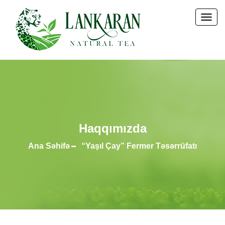
Togg
Navi
Haqqımızda
Ana Səhifə
“Yaşıl Çay” Fermer Təsərrüfatı