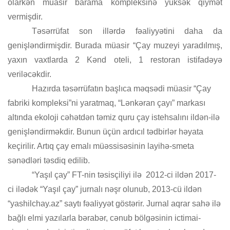
olarkən müasir barama kompleksinə yüksək qiymət
vermişdir.
Təsərrüfat son illərdə fəaliyyətini daha da
genişləndirmişdir. Burada müasir “Çay muzeyi yaradılmış,
yaxın vaxtlarda 2 Kənd oteli, 1 restoran istifadəyə
veriləcəkdir.
Hazırda təsərrüfatın başlıca məqsədi müasir “Çay
fabriki kompleksi”ni yaratmaq, “Lənkəran çayı” markası
altında ekoloji cəhətdən təmiz quru çay istehsalını ildən-ilə
genişləndirməkdir. Bunun üçün ardıcıl tədbirlər həyata
keçirilir. Artıq çay emalı müəssisəsinin layihə-smeta
sənədləri təsdiq edilib.
“Yaşıl çay” FT-nin təsisçiliyi ilə
2012-ci ildən 2017-
ci ilədək “Yaşıl çay” jurnalı nəşr olunub, 2013-cü ildən
“yashilchay.az” saytı fəaliyyət göstərir. Jurnal aqrar sahə ilə
bağlı elmi yazılarla bərabər, cənub bölgəsinin ictimai-