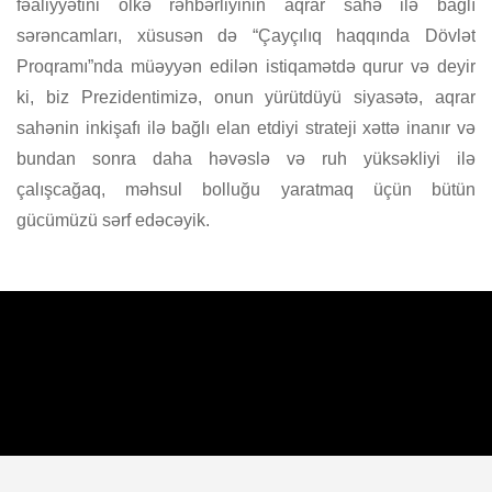
fəaliyyətini ölkə rəhbərliyinin aqrar sahə ilə bağlı
sərəncamları, xüsusən də “Çayçılıq haqqında Dövlət
Proqramı”nda müəyyən edilən istiqamətdə qurur və deyir
ki, biz Prezidentimizə, onun yürütdüyü siyasətə, aqrar
sahənin inkişafı ilə bağlı elan etdiyi strateji xəttə inanır və
bundan sonra daha həvəslə və ruh yüksəkliyi ilə
çalışcağaq, məhsul bolluğu yaratmaq üçün bütün
gücümüzü sərf edəcəyik.