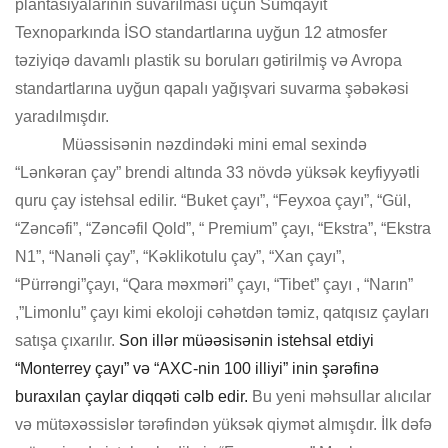
plantasiyalarının suvarılması üçün Sumqayıt
Texnoparkında İSO standartlarına uyğun 12 atmosfer
təziyiqə davamlı plastik su boruları gətirilmiş və Avropa
standartlarına uyğun qapalı yağışvari suvarma şəbəkəsi
yaradılmışdır.
Müəssisənin nəzdindəki mini emal sexində
“Lənkəran çay” brendi altında 33 növdə yüksək keyfiyyətli
quru çay istehsal edilir. “Buket çayı”, “Feyxoa çayı”, “Gül,
“Zəncəfi”, “Zəncəfil Qold”, “ Premium” çayı, “Ekstra”, “Ekstra
N1”, “Nanəli çay”, “Kəklikotulu çay”, “Xan çayı”,
“Pürrəngi”çayı, “Qara məxməri” çayı, “Tibet” çayı , “Narın”
,”Limonlu” çayı kimi ekoloji cəhətdən təmiz, qatqısız çayları
satışa çıxarılır.
Son illər müəəsisənin istehsal etdiyi
“Monterrey çayı” və “AXC-nin 100 illiyi” inin şərəfinə
buraxılan çaylar diqqəti cəlb edir.
Bu yeni məhsullar alıcılar
və mütəxəssislər tərəfindən yüksək qiymət almışdır. İlk dəfə