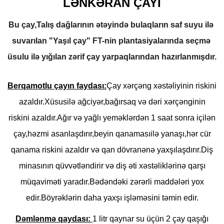
LƏNKƏRAN ÇAYI
Bu çay,Talış dağlarının ətəyində bulaqların saf suyu ilə 
suvarılan "Yaşıl çay" FT-nin plantasiyalarında seçmə 
üsulu ilə yı
ğılan zərif çay yarpaqlarından hazırlanmışdır.
Berqamotlu çayın faydası:
Çay xərçəng xəstəliyinin riskini
azaldır.Xüsusilə ağciyər,bağırsaq və dəri xərçənginin
riskini azaldır.Ağır və yağlı yeməklərdən 1 saat sonra içilən
çay,həzmi asanlaşdırır,beyin qanamasıilə yanaşı,hər cür
qanama riskini azaldır və qan dövranənə yaxşılaşdırır.Diş
minasının qüvvətləndirir və diş əti xəstəliklərinə qarşı
müqaviməti yaradır.Bədəndəki zərərli maddələri yox
edir.Böyrəklərin daha yaxşı işləməsini təmin edir.
Dəmlənmə qaydası:
1 litr qaynar su üçün 2 çay qaşığı