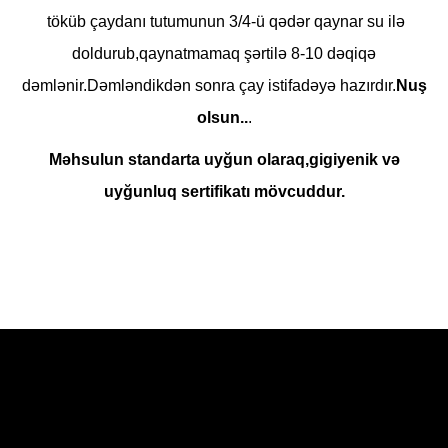
töküb çaydanı tutumunun 3/4-ü qədər qaynar su ilə
doldurub,qaynatmamaq şərtilə 8-10 dəqiqə
dəmlənir.Dəmləndikdən sonra çay istifadəyə hazırdır.
Nuş
olsun..
.
Məhsulun standarta uyğun olaraq,gigiyenik və
uyğunluq sertifikatı mövcuddur.