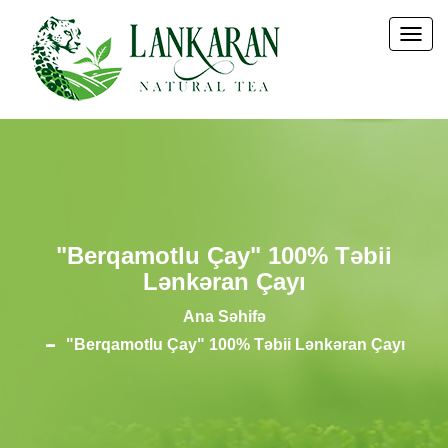
Togg
Navi
"Berqamotlu Çay" 100% Təbii
Lənkəran Çayı
Ana Səhifə
"Berqamotlu Çay" 100% Təbii Lənkəran Çayı